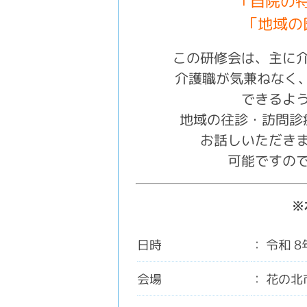
「
自院の
「地域の
この研修会は、主に
介護職が気兼ねなく、
できるよ
地域の往診・訪問診
お話しいただき
可能ですの
※
日時
令和 8
会場
花の北