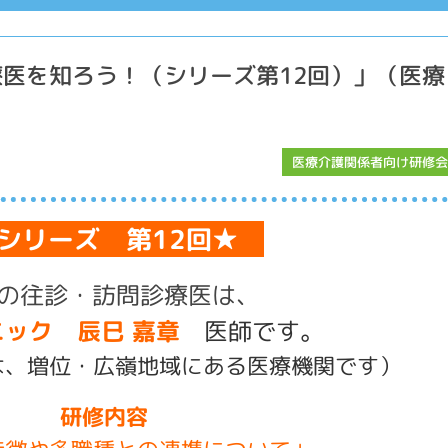
医を知ろう！（シリーズ第12回）」（医療
）
医療介護関係者向け研修会
シリーズ 第12回★
の往診・訪問診療医は、
ック 辰巳 嘉章
医師です。
は
、増位・広嶺
地域
にある医療機関です）
研修内容