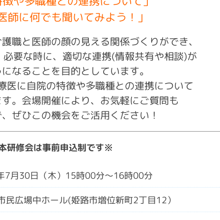
特徴や多職種との連携について」
医師に何でも聞いてみよう！
」
介護職と医師の顔の見える関係づくりができ、
必要な時に、適切な連携(情報共有や相談)が
うになることを目的としています。
療医に自院の特徴や多職種との連携について
ます。
会場開催により、お気軽にご質問も
で、ぜひこの機会をご活用ください！
本研修会は事前申込制です※
年7月30日（木）15時00分～16時00分
市民広場中ホール(姫路市増位新町2丁目12）