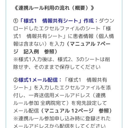
《連携ルール利用の流れ（概要）》
①
「様式1 情報共有シート」作成：
ダウン
ロードしたエクセルファイルのシート「様
式
1
情報共有シート」に患者情報（個人情
報は含まない）を入力
（マニュアル
7ペー
ジ
記入例 参照）
※様式
1
入力後は、様式
2
、
3
のシートは削
除せず、そのままで保存してください
②
様式1メール配信：
「様式
1
情報共有
シート」を入力したエクセルファイルを添
付し、一斉送信用メールアドレス（連携
ルール参加 全病院宛て）を宛先設定して
メール配信
（マニュアル
12ページ
参照）
※連携ルール参加申し込み時に登録された
メールアドレスから配信をしてください