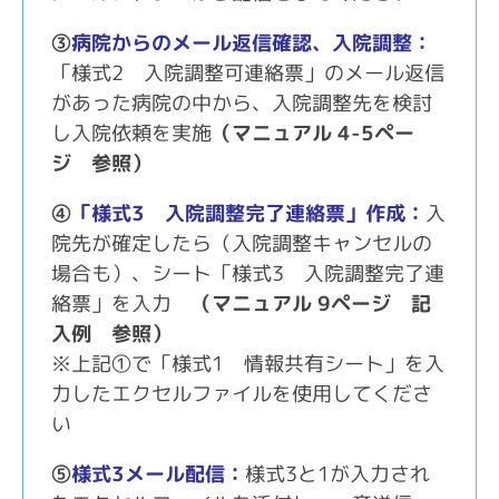
③
病院からのメール返信確認、入院調整：
「様式
2
入院調整可連絡票」のメール返信
があった病院の中から、入院調整先を検討
し入院依頼を実施
（マニュアル
4-5ペー
ジ
参照）
④
「様式3 入院調整完了連絡票」作成：
入
院先が確定したら（入院調整キャンセルの
場合も）、シート「様式
3
入院調整完了連
絡票」を入力
（マニュアル
9ページ
記
入例 参照）
※上記①で「様式
1
情報共有シート」を入
力したエクセルファイルを使用してくださ
い
⑤
様式3メール配信：
様式
3
と
1
が入力され